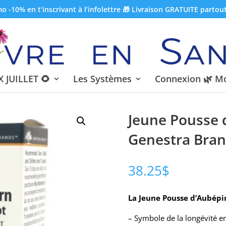
 -10% en t’inscrivant à l’infolettre 🎁 Livraison GRATUITE partou
 JUILLET 🌻
Les Systèmes
Connexion 🌿 M
Jeune Pousse 
Genestra Bran
38.25
$
La Jeune Pousse d’Aubépin
– Symbole de la longévité en