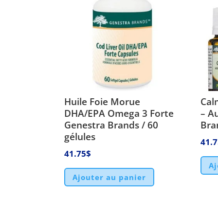
Huile Foie Morue
Calm
DHA/EPA Omega 3 Forte
– A
Genestra Brands / 60
Bra
gélules
41.
41.75
$
Aj
Ajouter au panier