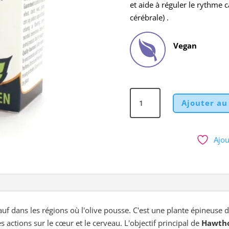
et aide à réguler le rythme c
cérébrale) .
Vegan
quantité
Ajouter au
de
Jeune
Pousse
Ajou
d'Aubépine
Genestra
Brands
/
15
ml
f dans les régions où l'olive pousse. C'est une plante épineuse de
s actions sur le cœur et le cerveau. L'objectif principal de
Hawtho