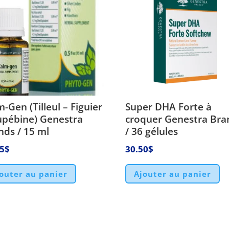
-Gen (Tilleul – Figuier
Super DHA Forte à
upébine) Genestra
croquer Genestra Bra
nds / 15 ml
/ 36 gélules
75
$
30.50
$
outer au panier
Ajouter au panier