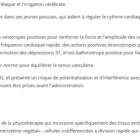
iaque et l'irrigation cérébrale.
es dans ses jeunes pousses, qui aident à réguler le rythme cardiaq
 ionotropes positives pour renforcer la force et l'amplitude des co
fréquence cardiaque rapide, des actions positives dromotropes po
orrection des dépressions ST, et est bathmotrope positive pour facil
r normo pour équilibrer le tonus vasculaire.
CG, et présente un risque de potentialisation et d'interférence av
ent être prises avant l'administration.
de la phytothérapie qui incorpore spécifiquement des tissus em
méristème végétal» - cellules indifférenciées à division rapide qui