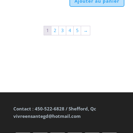
Ajouter au panier
1
2
3
4
5
→
Contact
:
450-522-6828 / Shefford, Qc
vivreensantegd@hotmail.com