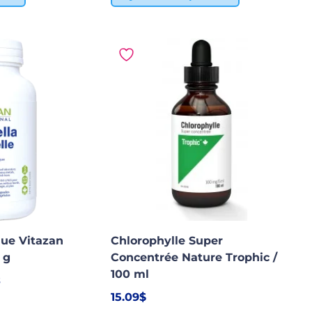
que Vitazan
Chlorophylle Super
 g
Concentrée Nature Trophic /
100 ml
s
15.09
$