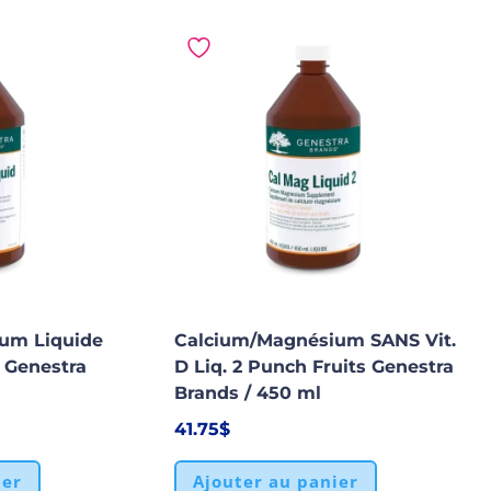
um Liquide
Calcium/Magnésium SANS Vit.
 Genestra
D Liq. 2 Punch Fruits Genestra
Brands / 450 ml
41.75
$
ier
Ajouter au panier