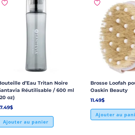
Bouteille d’Eau Tritan Noire
Brosse Loofah pou
Santavia Réutilisable / 600 ml
Oaskin Beauty
(20 oz)
11.49
$
17.49
$
Ajouter au pan
Ajouter au panier