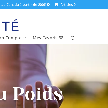
t au Canada à partir de 200$ 🌻
Articles 0
on Compte
Mes Favoris 🩷
u Poids