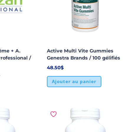
ême + A.
Active Multi Vite Gummies
rofessional /
Genestra Brands / 100 gélifiés
48.50
$
s
Ajouter au panier