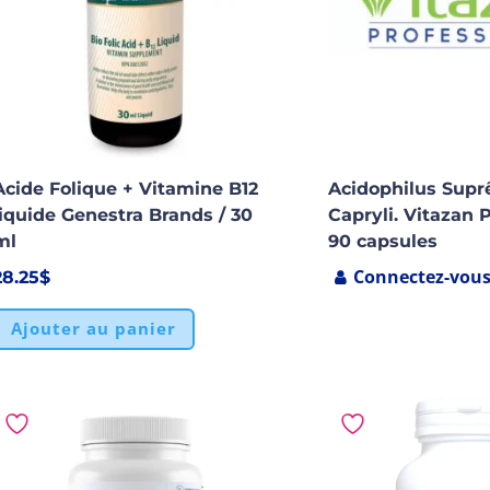
Acide Folique + Vitamine B12
Acidophilus Supr
liquide Genestra Brands / 30
Capryli. Vitazan P
ml
90 capsules
Connectez-vou
28.25
$
Ajouter au panier