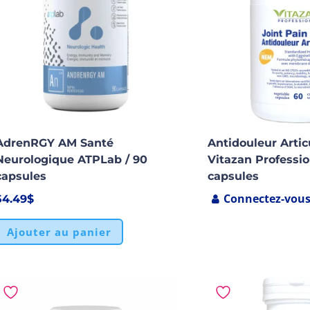
AdrenRGY AM Santé
Antidouleur Arti
Neurologique ATPLab / 90
Vitazan Professio
capsules
capsules
Connectez-vou
54.49
$
Ajouter au panier