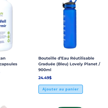
zan
Bouteille d’Eau Réutilisable
 capsules
Graduée (Bleu) Lovely Planet /
900ml
s
24.49
$
Ajouter au panier