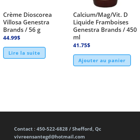
Crème Dioscorea
Calcium/Mag/Vit. D
Villosa Genestra
Liquide Framboises
Brands / 56 g
Genestra Brands / 450
ml
44.99
$
41.75
$
Lire la suite
Ajouter au panier
Contact
:
450-522-6828 / Shefford, Qc
vivreensantegd@hotmail.com