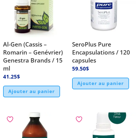
Al-Gen (Cassis –
SeroPlus Pure
Romarin – Genévrier)
Encapsulations / 120
Genestra Brands / 15
capsules
ml
59.50
$
41.25
$
Ajouter au panier
Ajouter au panier