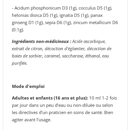
- Acidum phosphonicum D3 (1g), cocculus D5 (1g),
helonias dioica D5 (1g), ignatia D5 (1g), panax
ginseng D1 (1g), sepia D6 (1g), zincum metallicum D6
(0.1g).
Ingrédients non-médicinaux :
Acide ascorbique,
extrait de citron, décoction d'églantier, décoction de
baies de sorbier, caramel, saccharose, éthanol, eau
purifiée.
Mode d'emploi
Adultes et enfants (16 ans et plus):
10 ml 1-2 fois
par jour dans un peu d’eau ou non-diluée ou selon
les directives d’un praticien en soins de santé. Bien
agiter avant l’usage.