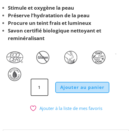
Stimule et oxygène la peau
Préserve l’hydratation de la peau
Procure un teint frais et lumineux
Savon certifié biologique n
ettoyant et
reminéralisant
quantité
Ajouter au panier
de
Savon
RAFRAÎCHISSANT
Ajouter à la liste de mes favoris
Menthe
Biologique
Visage