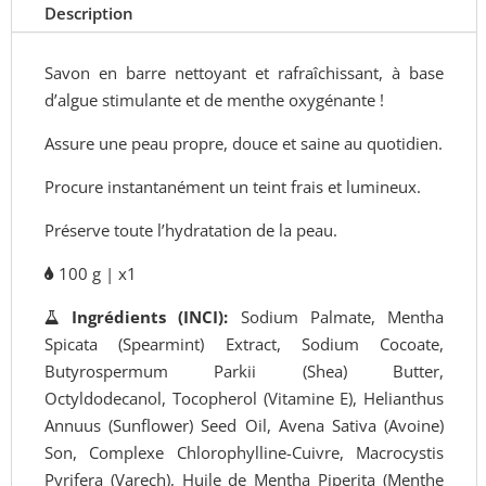
et
Description
Corps
Druide
Savon en barre nettoyant et rafraîchissant, à base
/
d’algue stimulante et de menthe oxygénante !
100
Assure une peau propre, douce et saine au quotidien.
g
Procure instantanément un teint frais et lumineux.
Préserve toute l’hydratation de la peau.
100 g | x1
Ingrédients (INCI):
Sodium Palmate, Mentha
Spicata (Spearmint) Extract, Sodium Cocoate,
Butyrospermum Parkii (Shea) Butter,
Octyldodecanol, Tocopherol (Vitamine E), Helianthus
Annuus (Sunflower) Seed Oil, Avena Sativa (Avoine)
Son, Complexe Chlorophylline-Cuivre, Macrocystis
Pyrifera (Varech), Huile de Mentha Piperita (Menthe