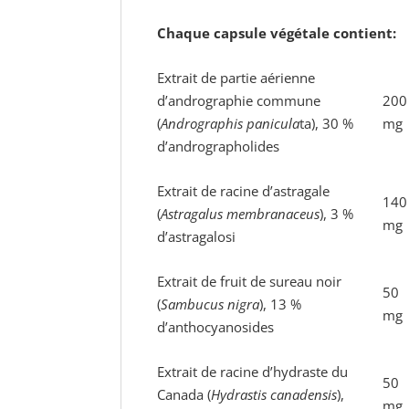
Chaque capsule végétale contient:
Extrait de partie aérienne
d’andrographie commune
200
(
Andrographis panicula
ta), 30 %
mg
d’andrographolides
Extrait de racine d’astragale
140
(
Astragalus membranaceus
), 3 %
mg
d’astragalosi
Extrait de fruit de sureau noir
50
(
Sambucus nigra
), 13 %
mg
d’anthocyanosides
Extrait de racine d’hydraste du
50
Canada (
Hydrastis canadensis
),
mg