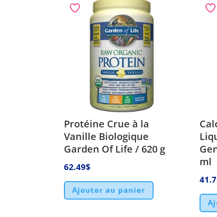
Protéine Crue à la
Cal
Vanille Biologique
Liq
Garden Of Life / 620 g
Gen
ml
62.49
$
41.
Ajouter au panier
Aj