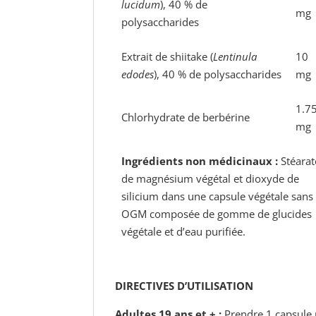
lucidum
), 40 % de
mg
polysaccharides
Extrait de shiitake (
Lentinula
10
edodes
), 40 % de polysaccharides
mg
1.7
Chlorhydrate de berbérine
mg
Ingrédients non médicinaux :
Stéarat
de magnésium végétal et dioxyde de
silicium dans une capsule végétale sans
OGM composée de gomme de glucides
végétale et d’eau purifiée.
DIRECTIVES D’UTILISATION
Adultes 19 ans et + :
Prendre 1 capsule 