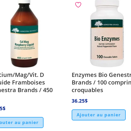
cium/Mag/Vit. D
Enzymes Bio Genest
uide Framboises
Brands / 100 compri
estra Brands / 450
croquables
36.25
$
75
$
Ajouter au panier
outer au panier