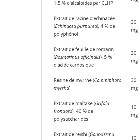
1,5 % d’alcaloïdes par CLHP
Extrait de racine d’échinacée
30
(
Echinacea purpurea
), 4 % de
mg
polyphénol
Extrait de feuille de romarin
30
(
Rosmarinus officinalis
), 5 %
mg
d’acide carnosique
Résine de myrrhe (
Commiphora
30
myrrha
)
mg
Extrait de maïtake (
Grifola
10
frondosa
), 40 % de
mg
polysaccharides
Extrait de reishi (
Ganoderma
10