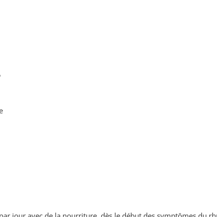
5
e
par jour avec de la nourriture, dès le début des symptômes du rh