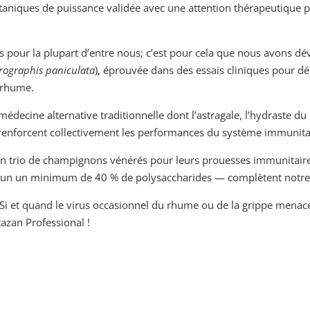
taniques de puissance validée avec une attention thérapeutique p
s pour la plupart d’entre nous; c’est pour cela que nous avons dé
rographis paniculata
), éprouvée dans des essais cliniques pour dé
 rhume.
la médecine alternative traditionnelle dont l’astragale, l’hydraste 
i renforcent collectivement les performances du système immunita
n trio de champignons vénérés pour leurs prouesses immunitaires
hacun un minimum de 40 % de polysaccharides — complètent notre
i et quand le virus occasionnel du rhume ou de la grippe menace v
azan Professional !