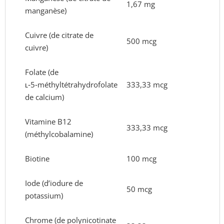
1,67 mg
manganèse)
Cuivre (de citrate de
500 mcg
cuivre)
Folate (de
ʟ‑5‑méthyltétrahydrofolate
333,33 mcg
de calcium)
Vitamine B12
333,33 mcg
(méthylcobalamine)
Biotine
100 mcg
Iode (d’iodure de
50 mcg
potassium)
Chrome (de polynicotinate