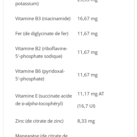
potassium)
Vitamine B3 (niacinamide)
16,67 mg
Fer (de diglycinate de fer)
11,67 mg
Vitamine B2 (riboflavine-
11,67 mg
5′‑phosphate sodique)
Vitamine B6 (pyridoxal-
11,67 mg
5′‑phosphate)
11,17 mg AT
Vitamine E (succinate acide
de ᴅ‑
alpha
-tocophéryl)
(16,7 UI)
Zinc (de citrate de zinc)
8,33 mg
Manganèse (de citrate de