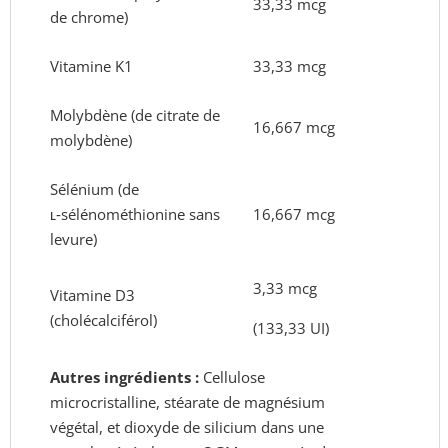
33,33 mcg
de chrome)
Vitamine K1
33,33 mcg
Molybdène (de citrate de
16,667 mcg
molybdène)
Sélénium (de
ʟ‑sélénométhionine sans
16,667 mcg
levure)
3,33 mcg
Vitamine D3
(cholécalciférol)
(133,33 UI)
Autres ingrédients :
Cellulose
microcristalline, stéarate de magnésium
végétal, et dioxyde de silicium dans une