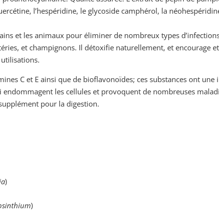
cétine, l’hespéridine, le glycoside camphérol, la néohespéridine, 
mains et les animaux pour éliminer de nombreux types d’infections
téries, et champignons. Il détoxifie naturellement, et encourage et
tilisations.
mines C et E ainsi que de bioflavonoïdes; ces substances ont une
qui endommagent les cellules et provoquent de nombreuses maladie
supplément pour la digestion.
ia
)
bsinthium
)