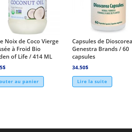
le Noix de Coco Vierge
Capsules de Dioscore
ssée à Froid Bio
Genestra Brands / 60
den of Life / 414 ML
capsules
75
$
34.50
$
outer au panier
Lire la suite