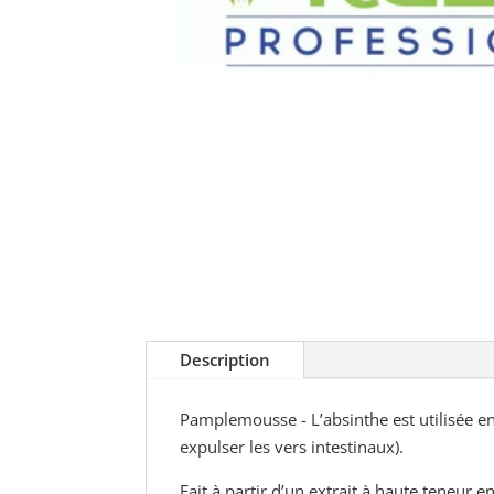
Description
Pamplemousse - L’absinthe est utilisée e
expulser les vers intestinaux).
Fa
it à partir d’un extrait à haute teneur