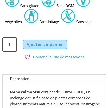
Sans gluten
Sans OGM
Végétalien
Sans laitage
Sans soja
quantité
Ajouter au panier
de
Méno
Ajouter à la liste de mes favoris
Calme
Action
Rapide
7
Description
Jours
Sisu
M
éno calme Sisu
contient de l’EstroG-100®, un
/
mélange exclusif à base de plantes composés de
60
phytonutriments naturels qui soutiennent l’œstrogène
gélules