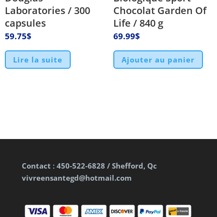
Laboratories / 300
Chocolat Garden Of
capsules
Life / 840 g
59.75
$
69.99
$
Lire la suite
Ajouter au panier
Contact
:
450-522-6828 / Shefford, Qc
vivreensantegd@hotmail.com