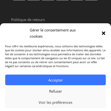
Politique de retours
Politique de confidentialité
Gérer le consentement aux
Clause de non responsabilité
cookies
Pour offrir les meilleures expériences, nous utilisons des technologies telles
que les cookies pour stocker et/ou accéder aux informations des appareils. Le
fait de consentir à ces technologies nous permettra de traiter des données
telles que le comportement de navigation ou les ID uniques sur ce site. Le fait
de ne pas consentir ou de retirer son consentement peut avoir un effet
Politique de cookies (CA)
négatif sur certaines caractéristiques et fonctions.
Avertissement : L’intégralité du contenu offert sur
Accepter
ce site est fourni uniquement à titre informatif. Il ne
constitue en aucun cas un avis médical
Refuser
personnalisé. © 2025 Vivre en Santé. Tous droits
réservés. Conception par
Mistral Design Inc.
Voir les préférences