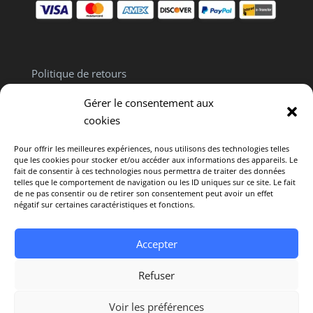
Politique de retours
Politique de confidentialité
Gérer le consentement aux
Clause de non responsabilité
cookies
Pour offrir les meilleures expériences, nous utilisons des technologies telles
que les cookies pour stocker et/ou accéder aux informations des appareils. Le
fait de consentir à ces technologies nous permettra de traiter des données
telles que le comportement de navigation ou les ID uniques sur ce site. Le fait
de ne pas consentir ou de retirer son consentement peut avoir un effet
Politique de cookies (CA)
négatif sur certaines caractéristiques et fonctions.
Avertissement : L’intégralité du contenu offert sur
Accepter
ce site est fourni uniquement à titre informatif. Il ne
constitue en aucun cas un avis médical
Refuser
personnalisé. © 2025 Vivre en Santé. Tous droits
réservés. Conception par
Mistral Design Inc.
Voir les préférences