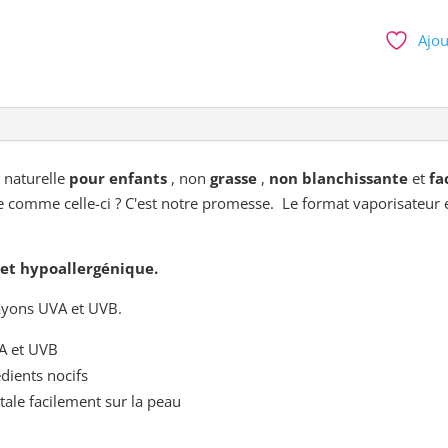
Écran
Solaire
Ajou
Minéral
-
FPS
27
Kids
Spray
 naturelle
pour enfants
, non
grasse
,
non blanchissante
et
fac
Green
 comme celle-ci ? C'est notre promesse. Le format vaporisateur e
Beaver
/
 et hypoallergénique.
90
ml
rayons UVA et UVB.
VA et UVB
dients nocifs
étale facilement sur la peau