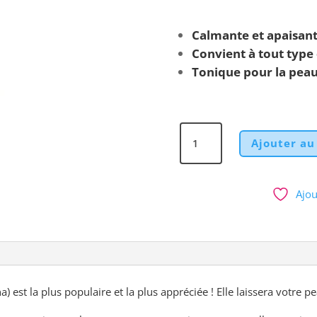
Calmante et apaisan
Convient à tout type
Tonique pour la peau
quantité
Ajouter au
de
Eau
Florale
Ajou
de
Rose
Tonique
Pure
Essencia
/
est la plus populaire et la plus appréciée ! Elle laissera votre pe
180