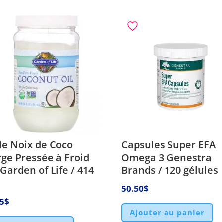
le Noix de Coco
Capsules Super EFA
rge Pressée à Froid
Omega 3 Genestra
 Garden of Life / 414
Brands / 120 gélules
50.50
$
75
$
Ajouter au panier