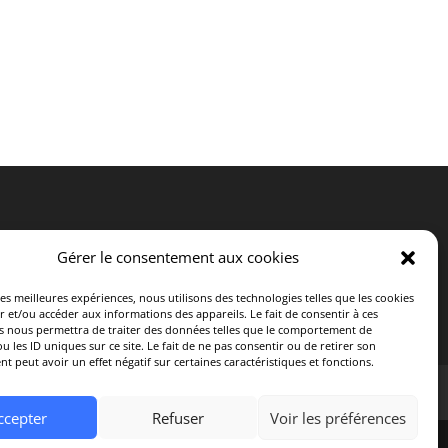
Politique de retours
Gérer le consentement aux cookies
Politique de confidentialité
Clause de non responsabilité
les meilleures expériences, nous utilisons des technologies telles que les cookies
r et/ou accéder aux informations des appareils. Le fait de consentir à ces
s nous permettra de traiter des données telles que le comportement de
u les ID uniques sur ce site. Le fait de ne pas consentir ou de retirer son
 peut avoir un effet négatif sur certaines caractéristiques et fonctions.
ccepter
Refuser
Voir les préférences
tue en aucun cas un avis médical personnalisé.