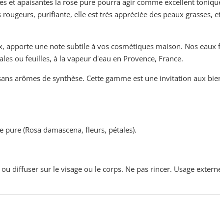
es et apaisantes la rose pure pourra agir comme excellent tonique 
ml
rougeurs, purifiante, elle est très appréciée des peaux grasses, e
ux, apporte une note subtile à vos cosmétiques maison. Nos eaux fl
tales ou feuilles, à la vapeur d'eau en Provence, France.
s sans arômes de synthèse. Cette gamme est une invitation aux bien
se pure (Rosa damascena, fleurs, pétales).
r ou diffuser sur le visage ou le corps. Ne pas rincer. Usage exter