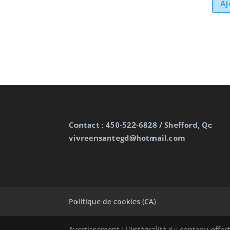
Aj
Contact
:
450-522-6828 / Shefford, Qc
vivreensantegd@hotmail.com
Politique de cookies (CA)
Avertissement : L’intégralité du contenu offert