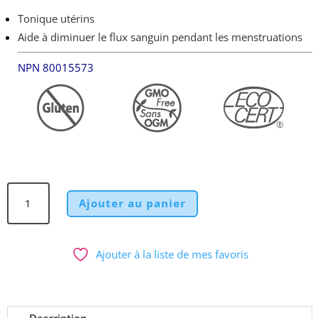
Tonique utérins
Aide à diminuer le flux sanguin pendant les menstruations
NPN 80015573
quantité
Ajouter au panier
de
Bourse
à
Ajouter à la liste de mes favoris
Pasteur
Biologique
Clef
des